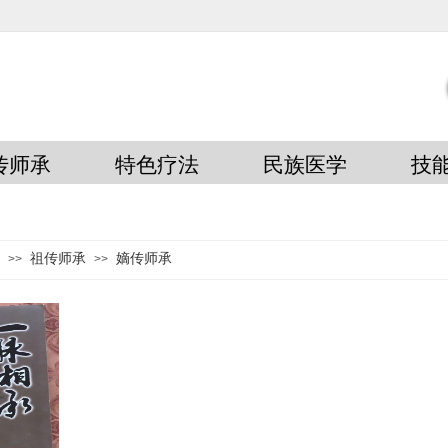
传师承
特色疗法
民族医学
技
祖传师承
嫡传师承
>>
>>