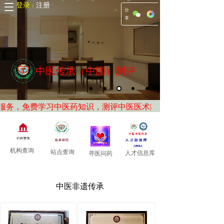
登录
注册
|
分
享
中医传承（中国）测评
务，免费学习中医药知识，测评中医医术能力，提供会员供求信
机构查询
站点查询
人才信息库
寻医问药
中医非遗传承