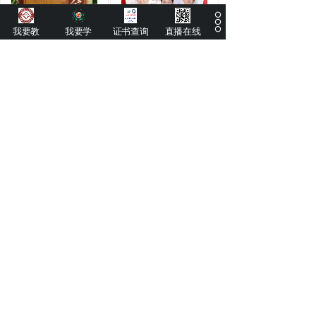
我要教
我要学
证书查询
直播在线
祖传师承技能单项
祖传师承技能师承
祖传师承
祖传师承
1
上一页
下一页
共 9 条 共 3 页
特色疗法