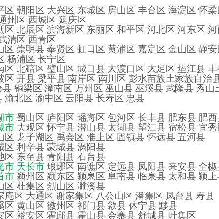
区 朝阳区 大兴区 东城区 房山区 丰台区 海淀区 怀柔
 通州区 西城区 延庆区
区 北辰区 滨海新区 东丽区 和平区 河北区 河东区 河
 武清区 西青区
区 崇明县 奉贤区 虹口区 黄浦区 嘉定区 金山区 静安
区 杨浦区 长宁区
区 北碚区 璧山区 城口县 大渡口区 大足区 垫江县 丰
坡区 开县 梁平县 南岸区 南川区 彭水苗族土家族自治县
县 铜梁区 潼南区 万州区 巫山县 巫溪县 武隆县 秀
 渝北区 渝中区 云阳县 长寿区 忠县
湖市
蜀山区 庐阳区 瑶海区 包河区 长丰县 肥东县 肥西
城市
大观区 怀宁县 潜山县 太湖县 望江县 宿松县 宜秀
区 龙子湖区 禹会区 淮上区 固镇县 怀远县 五河县
城区 利辛县 蒙城县 涡阳县
池区 东至县 青阳县 石台县
光市
天长市
琅琊区 南谯区 定远县 凤阳县 来安县 全椒
首市
颍州区 颍东区 颍泉区 阜南县 临泉县 太和县 颍上
山区 杜集区 烈山区 濉溪县
庵区 大通区 谢家集区 八公山区 潘集区 凤台县 寿县
区 黄山区 徽州区 祁门县 歙县 休宁县 黟县
区 裕安区 霍邱县 霍山县 金寨县 舒城县 叶集区