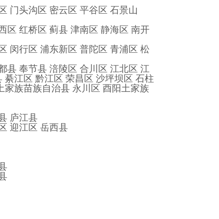
区 门头沟区 密云区 平谷区 石景山
西区 红桥区 蓟县 津南区 静海区 南开
区 闵行区 浦东新区 普陀区 青浦区 松
都县 奉节县 涪陵区 合川区 江北区 江
 綦江区 黔江区 荣昌区 沙坪坝区 石柱
山土家族苗族自治县 永川区 酉阳土家族
县 庐江县
区 迎江区 岳西县
县
县