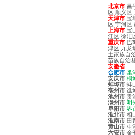
北京市
昌平
区 顺义区
天津市
宝坻
区 宁河区
上海市
宝山
江区 徐汇
重庆市
巴南
津区 九龙
土家族自治
苗族自治县
安徽省
合肥市
巢
安庆市
桐
蚌埠市
蚌山
亳州市
谯
池州市
贵
滁州市
明
阜阳市
界
淮北市
相
淮南市
田家
黄山市
屯溪
六安市
金安